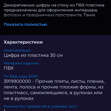
Декоративные цифры на стену из ПВХ пластика
предназначены для оформления интерьера,
фотозон и праздничных пространств. Такие
цифры для декора на стену используются для
Показать полностью
создания дат, номеров, акцентных элементов и
тематического оформления в жилых и
коммерческих помещениях. Изделия высотой 30
см и толщиной 5 мм выполнены из прочного
Характеристики
ПВХ. Пластиковые цифры отличаются лёгкостью,
сохраняют форму, не деформируются и подходят
Комплектация
для длительного использования в интерьере и
Цифра из пластика 30 см
при оформлении мероприятий. Цифры для
Материал изделия
фотозоны и декора активно применяются на
ПВХ
днях рождения, свадьбах, тематических
событиях, а также при оформлении витрин,
ТН ВЭД коды ЕАЭС
салонов, кафе и других коммерческих
3919900000 - Прочие плиты, листы, пленка,
пространств. Цифра пластиковая позволяет
лента, полоса и прочие плоские формы, из
создавать индивидуальные композиции,
пластмасс, самоклеящиеся, в рулонах или
надписи и визуальные акценты в пространстве.
не в рулонах
Крепление возможно на двухсторонний скотч
или другие способы фиксации. При
Количество предметов в упаковке (шт.)
необходимости цифры ПВХ легко