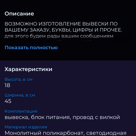
Описание
ВОЗМОЖНО ИЗГОТОВЛЕНИЕ ВЫВЕСКИ ПО
ВАШЕМУ ЗАКАЗУ, БУКВЫ, ЦИФРЫ И ПРОЧЕЕ.
для этого будем рады вашим сообщениям
продавцу в разделе "Вопросы". !!!Вывески
Показать полностью
сделаны из монолитного поликарбоната, а
значит устойчивы к температуре (не горят!!
пожаробезопасные, состоит из негорючих
материалов), не боятся падений и иных
Характеристики
физических нагрузок!!! Неоновая вывеска “Табак”
представляет собой яркое и стильное
Высота, в см
украшение для интерьера или экстерьера
18
любого заведения, связанного с продажей
Ширина, в см
табачных изделий. Она выполнена из
45
высококачественного неона, который излучает
мягкое, но интенсивное свечение, создавая
Комплектация
приятную атмосферу и привлекая внимание
вывеска, блок питания, провод с вилкой
прохожих. Надпись “Табак”, выполненная
Материал изделия
изящным шрифтом, добавляя информации о
Монолитный поликарбонат, светодиодная
специализации заведения. Эта неоновая