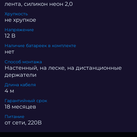
вывеска станет отличным дополнением к
лента, силикон неон 2,0
интерьеру бара, ресторана, кальянной или
Хрупкость
магазина, где продаются табачные изделия. Она
не хрупкое
придаст заведению особый шарм, привлечет
внимание посетителей и подчеркнет его
Напряжение
индивидуальность. Неоновая вывеска, неоновый
12 В
светильник, светильник из светодиодной ленты,
Наличие батареек в комплекте
декоративный светильник.
нет
Способ монтажа
Настенный, на леске, на дистанционные
держатели
Длина кабеля
4 м
Гарантийный срок
18 месяцев
Питание
от сети, 220В