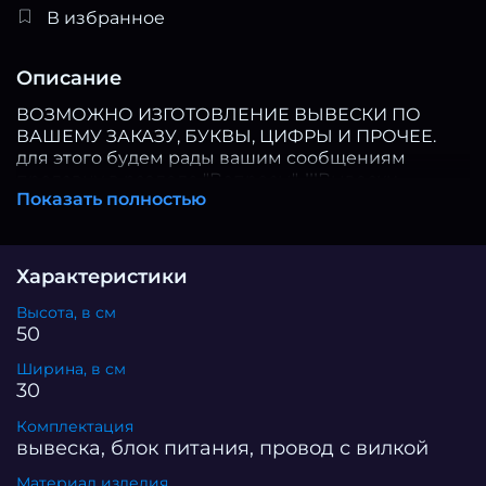
В избранное
Описание
ВОЗМОЖНО ИЗГОТОВЛЕНИЕ ВЫВЕСКИ ПО
ВАШЕМУ ЗАКАЗУ, БУКВЫ, ЦИФРЫ И ПРОЧЕЕ.
для этого будем рады вашим сообщениям
продавцу в разделе "Вопросы". !!!Вывески
Показать полностью
сделаны из монолитного поликарбоната, а
значит устойчивы к температуре (не горят!!
пожаробезопасные, состоит из негорючих
материалов), не боятся падений и иных
Характеристики
физических нагрузок!!! Неоновая вывеска с
ножницами, являющаяся настоящим
Высота, в см
произведением искусства, была изготовлена с
50
любовью и заботой. Созданная своими руками,
Ширина, в см
она излучает тепло и мастерство. Яркие и
30
насыщенные цвета неона поражают своей
красотой и привлекают внимание прохожих. На
Комплектация
вывеске изображены ножницы – символ
вывеска, блок питания, провод с вилкой
парикмахерского искусства, которые словно
Материал изделия
оживают под неоновым светом. Они искусно