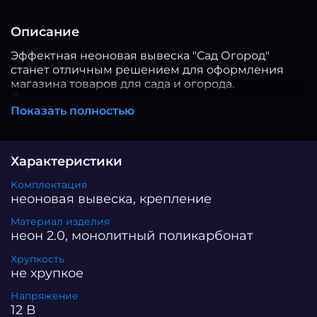
Описание
Эффектная неоновая вывеска "Сад Огород"
станет отличным решением для оформления
магазина товаров для сада и огорода.
Современная неоновая технология
Показать полностью
обеспечивает равномерное, стабильное и
привлекающее внимание свечения. Настенный
монтаж вывески облегчает размещение как на
фасаде, так и внутри помещения, в зоне окна или
Характеристики
у входа в отдел, обеспечивая максимальную
видимость издалека. Небольшая неоновая
Комплектация
вывеска подходит для компактных торговых
неоновая вывеска, крепление
пространств, где важно рационально
Материал изделия
использовать площадь. Особая форма надписи
неон 2.0, монолитный поликарбонат
делает светильник не только функциональным,
но и декоративным элементом интерьера,
Хрупкость
акцентирующим внимание на вашей
не хрупкое
специализации — товары для сада и огорода.
Напряжение
Светильник может использоваться как отдельная
12 В
лампа или как часть комплексного оформления.