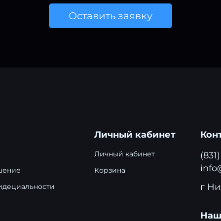
Оставить заявку
Личный кабинет
Кон
Личный кабинет
(831
info
шение
Корзина
г Ни
идециальности
Наш 