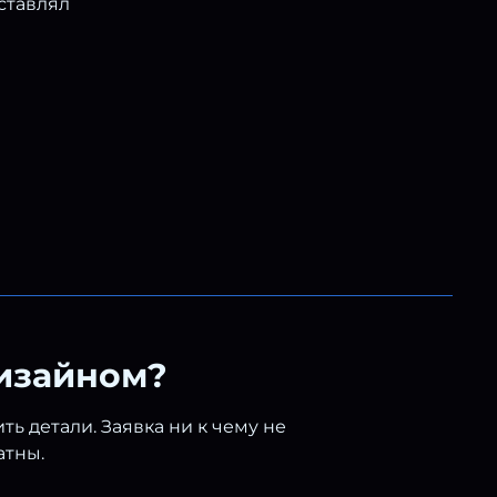
ставлял
дизайном?
ь детали. Заявка ни к чему не
атны.