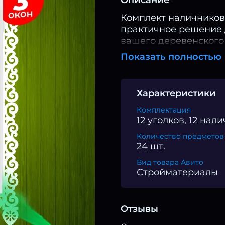
Комплект наличников 
практичное решение 
вашего деревенского 
оформления для 3 ок
Показать полностью
пластика 5 мм, налич
устойчивостью к влаг
ультрафиолетовому и
Характеристики
универсальной констр
различных размеров.
Комплектация
12 уголков, 12 нал
фризов для дополнит
Пластиковые налични
Количество предметов 
аэрозольной краски в
24 шт.
фигурные детали бел
Вид товара Авито
Простой монтаж с по
Стройматериалы
вид наличников Ажур
загородного дома, с
лучших традициях рус
Отзывы
современными взгля