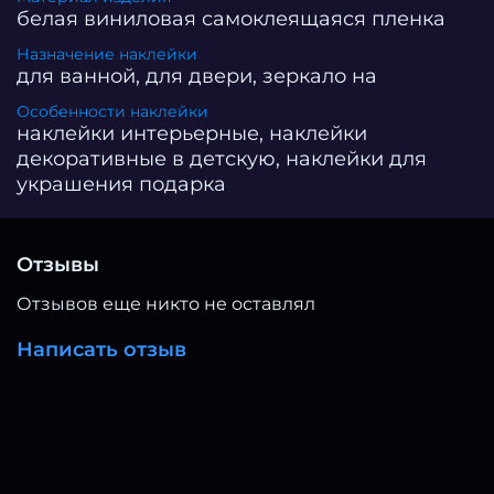
белая виниловая самоклеящаяся пленка
Наши уникальные дизайны, нарисованные с
вниманием и заботой профессиональными
Назначение наклейки
дизайнерами, предлагают эксклюзивные
для ванной, для двери, зеркало на
решения для вашего интерьера. Не упустите
возможность улучшить ваше пространство с
Особенности наклейки
помощью этих стильных и практичных наклеек!
наклейки интерьерные, наклейки
декоративные в детскую, наклейки для
украшения подарка
Отзывы
Отзывов еще никто не оставлял
Написать отзыв