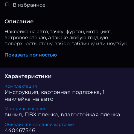
В избранное
Описание
Наклейка на авто, тачку, фургон, мотоцикл,
ветровое стекло, а так же любую гладкую
поверхность: стену, забор, табличку или ноутбук
- всегда впечатляющий способ выразить свою
Показать полностью
индивидуальность и стиль. И если вы хотите
добавить немного злости и характера, то наша
наклейка с изображением волка идеальное
решение!Если вы хотите подчеркнуть свои
Характеристики
лидерские качества и силу характера, то наш
стикер с изображением волка идеальный выбор
Комплектация
для декора вашего транспортного средства или
Инструкция, картонная подложка, 1
предмета.Не стоит беспокоиться о воздействии
наклейка на авто
погодных условий на нашу наклейку. Она
Материал изделия
влагостойкая и прочная, что позволяет ей
винил, ПВХ пленка, влагостойкая пленка
сохранять свою яркость и качество даже при
длительном воздействии влаги и солнца. Наши
Объединять на одной карточке
картинки для автомобилей девушек и мужчин
440467546
напечатаны белой стойкой UV краской на белой