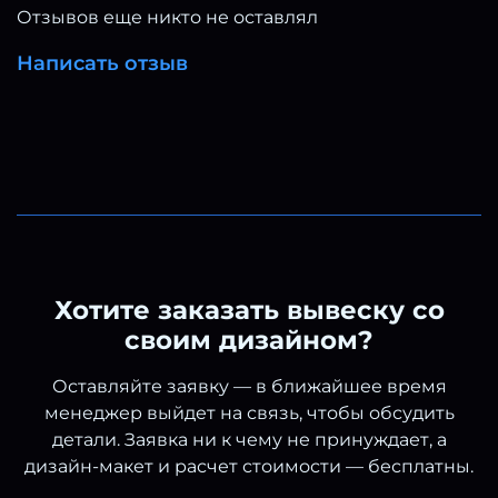
скрыть дефект и повреждение корпуса,
Отзывов еще никто не оставлял
царапины и ржавчины, вмятина так же станет
менее заметна!
Написать отзыв
Хотите заказать вывеску со
своим дизайном?
Оставляйте заявку — в ближайшее время
менеджер выйдет на связь, чтобы обсудить
детали. Заявка ни к чему не принуждает, а
дизайн-макет и расчет стоимости — бесплатны.