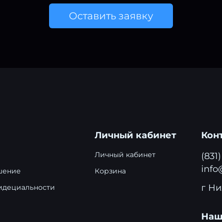
Оставить заявку
Личный кабинет
Кон
Личный кабинет
(831
info
шение
Корзина
г Ни
идециальности
Наш 