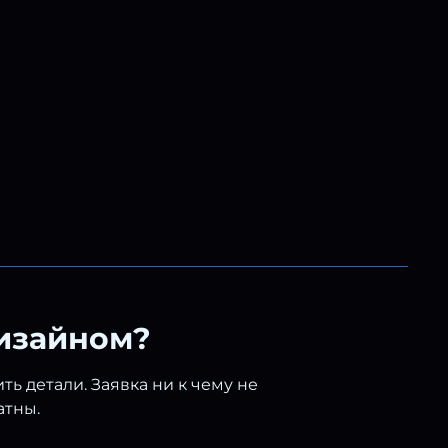
дизайном?
ь детали. Заявка ни к чему не
атны.