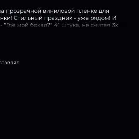
на прозрачной виниловой пленке для
нки! Стильный праздник - уже рядом! И
 "Где мой бокал?" 41 штука, не считая 3х
- на любой вкус для большой веселой
ставлял