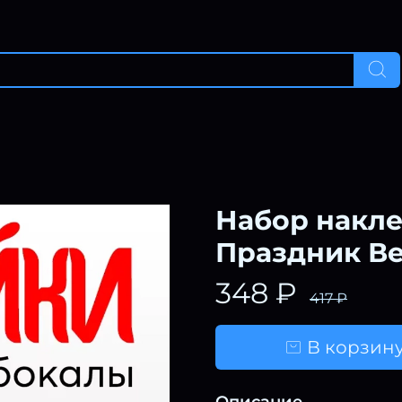
Набор накле
Праздник В
348 ₽
417 ₽
В корзин
Описание