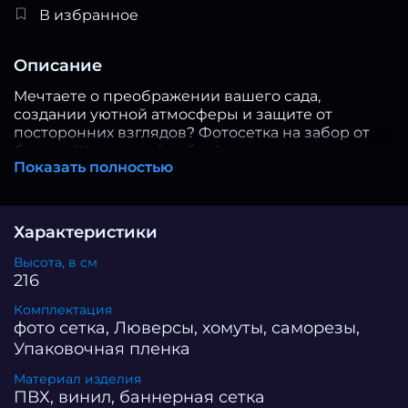
В избранное
Описание
Мечтаете о преображении вашего сада,
создании уютной атмосферы и защите от
посторонних взглядов? Фотосетка на забор от
бренда "Красочный забор" – это идеальное
Показать полностью
решение для воплощения ваших идей! Яркий и
реалистичный рисунок превратит обычный
забор в живописное полотно, радующее глаз и
создающее неповторимую атмосферу уюта. Эта
Характеристики
сетка станет не только украшением вашего сада,
но и стильным элементом ландшафтного
Высота, в см
дизайна. Преимущества сеток от нашего бренда:
216
Долговечность и прочность: Изготовленная из
Комплектация
высококачественного ПВХ, фотосетка
фото сетка, Люверсы, хомуты, саморезы,
выдерживает мороз до -30 и жару до +70,
Упаковочная пленка
устойчива к перепадам температур и
механическим повреждениям. Она прослужит
Материал изделия
вам долгие годы, сохраняя свой первоначальный
ПВХ, винил, баннерная сетка
вид. Полотно пожаробезопасно и не