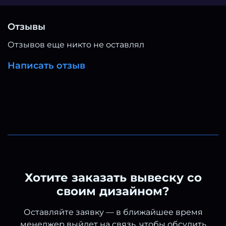
предварительно подготовленную сетку нужного
размера. Подробная инструкция с
иллюстрациями представлена на слайдах в
Отзывы
карточке товара. В ассортименте магазина
Отзывов еще никто не оставлял
широкая размерная линейка: 200х158, 250х158,
300х158, 316х200, 600х158 и 600х216 см. А так же
Написать отзыв
мы предлагаем аналогичный виды
выполненные на баннере.
Хотите заказать вывеску со
своим дизайном?
Оставляйте заявку — в ближайшее время
менеджер выйдет на связь, чтобы обсудить