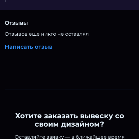
1
Материал устойчив к влаге, не выцветает и легко
очищается. При желании буквы можно
покрасить краской в нужный цвет. Буквы на
Отзывы
стену из пластика ПВХ — надежный и
долговечный элемент декора, сочетающий
Отзывов еще никто не оставлял
удобство монтажа и аккуратный внешний вид.
Написать отзыв
Хотите заказать вывеску со
своим дизайном?
Оставляйте заявку — в ближайшее время