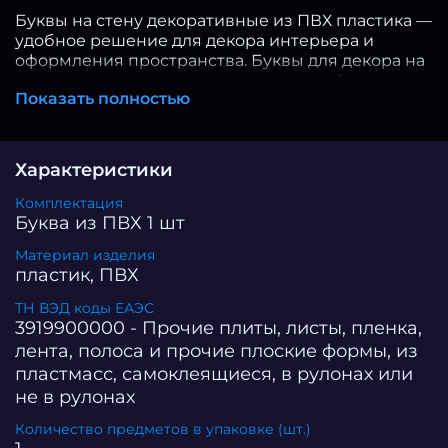
Буквы на стену декоративные из ПВХ пластика —
удобное решение для декора интерьера и
оформления пространства. Буквы для декора на
стену подходят для создания надписей в доме,
Показать полностью
детской комнате, студии или коммерческом
помещении. Интерьерные буквы помогают
легко создать стильный акцент в любом
пространстве. Высота изделий составляет 20 см,
Характеристики
толщина — 5 мм: такие буквы на стену 20 см
выполнены из прочного ПВХ. Лёгкие и
Комплектация
аккуратные буквы из пластика не утяжеляют
Буква из ПВХ 1 шт
поверхность и сохраняют форму при
Материал изделия
длительном использовании. Для оформления
пластик, ПВХ
фотозоны, праздников, витрин, салонов, кафе и
других пространств подойдут буквы на стену для
ТН ВЭД коды ЕАЭС
декора. Декоративные буквы можно
3919900000 - Прочие плиты, листы, пленка,
использовать для создания имён, надписей,
лента, полоса и прочие плоские формы, из
логотипов и индивидуального оформления
пластмасс, самоклеящиеся, в рулонах или
интерьера. Изделия из ПВХ легко крепятся на
не в рулонах
двухсторонний скотч или другие способы. При
необходимости буквы ПВХ можно аккуратно
Количество предметов в упаковке (шт.)
демонтировать и использовать повторно.